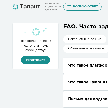
Платформа
Талант
ВОПРОС-ОТВЕТ
Кружкового
движения
FAQ. Часто з
Персональные данные
Присоединяйтесь к
технологичному
Объединение аккаунтов
сообществу!
Регистрация
Что такое платфор
Это цифровая плат
талантливых молод
Что такое Talent ID
в учетную запись п
Talent ID — это ак
Stepik, Vkontakte и 
электронной почты 
Письмо для подтве
Если этот ответ вам не
техподдержка — эта
Копировать ссылку 