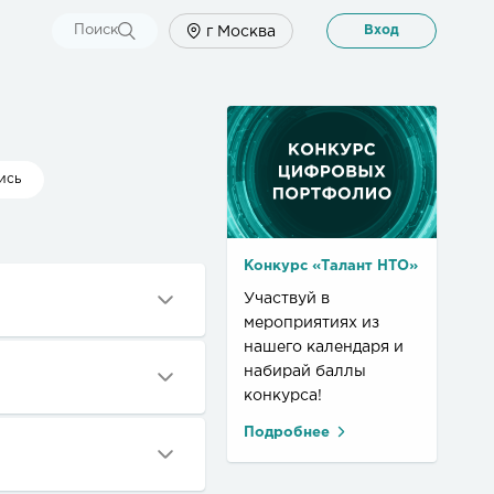
Поиск
Вход
г Москва
ись
Конкурс «Талант НТО»
Участвуй в
мероприятиях из
формацию для
нашего календаря и
и. Для входа
набирай баллы
ю запись Leader-ID,
конкурса!
именем и адресом
Подробнее
т спросить
шее время.
с подачей заявки.