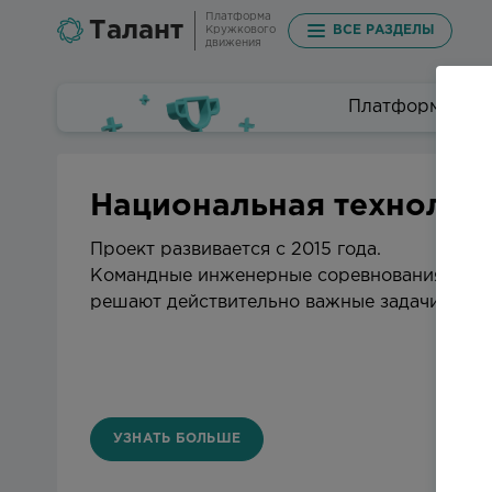
Платформа
Талант
ВСЕ РАЗДЕЛЫ
Кружкового
движения
Платформа техн
Национальная технолог
Проект развивается с 2015 года.
Командные инженерные соревнования для ш
решают действительно важные задачи с по
УЗНАТЬ БОЛЬШЕ