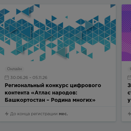
Онлайн
30.06.26
– 05.11.26
Региональный конкурс цифрового
З
контента «Атлас народов:
с
Башкортостан – Родина многих»
у
До конца регистрации
мес.