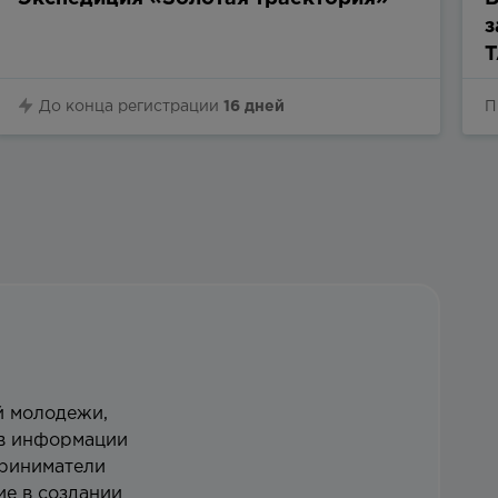
з
T
До конца регистрации
16 дней
П
й молодежи,
ов информации
приниматели
ие в создании