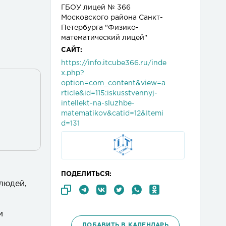
ГБОУ лицей № 366
Московского района Санкт-
Петербурга "Физико-
математический лицей"
САЙТ:
https://info.itcube366.ru/inde
x.php?
option=com_content&view=a
rticle&id=115:iskusstvennyj-
intellekt-na-sluzhbe-
matematikov&catid=12&Itemi
d=131
ПОДЕЛИТЬСЯ:
людей,
и
ДОБАВИТЬ В КАЛЕНДАРЬ