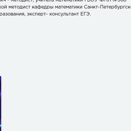
ич - методист, учитель математики ГБОУ ФМЛ №366
кой методист кафедры математики Санкт-Петербургск
азования, эксперт- консультант ЕГЭ.