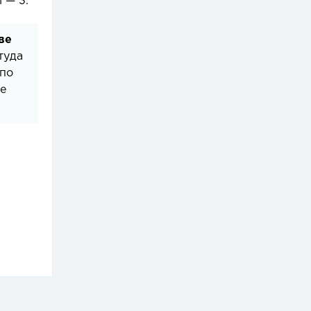
 — 3.
ве
туда
 по
бе