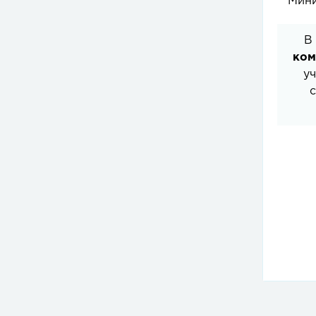
Мини
В
ком
уч
с