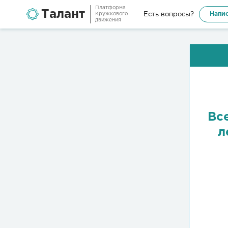
Платформа
Талант
Напис
Есть вопросы?
Кружкового
движения
Вс
л