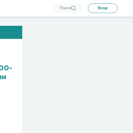
Поиск
Вход
00-
ии