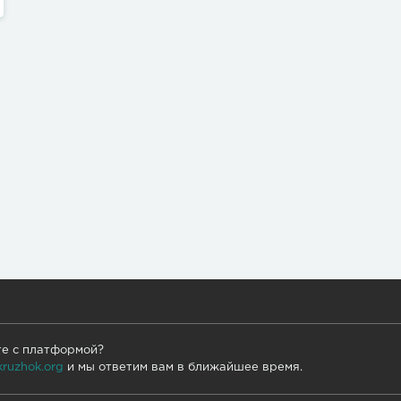
те с платформой?
kruzhok.org
и мы ответим вам в ближайшее время.