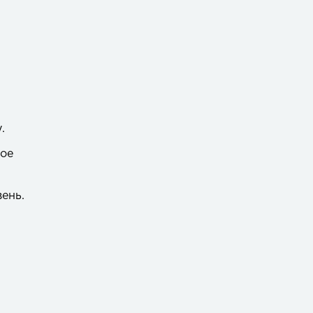
.
гое
ень.