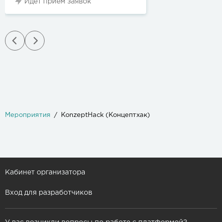
Идет прием заявок
Мероприятия
KonzeptHack (Концептхак)
Кабинет организатора
Вход для разработчиков