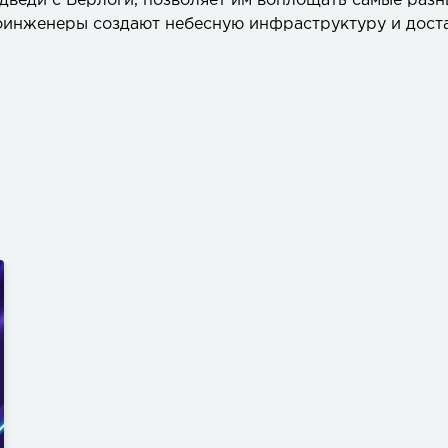
дведи с Берлоги, позволяет им воплощать самые разн
иоинженеры создают небесную инфраструктуру и дост