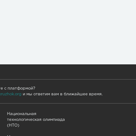
те с платформой?
kruzhok.org
и мы ответим вам в ближайшее время.
Национальная
технологическая олимпиада
(НТО)